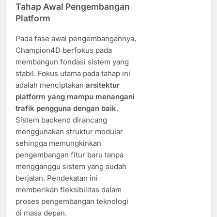
Tahap Awal Pengembangan
Platform
Pada fase awal pengembangannya,
Champion4D berfokus pada
membangun fondasi sistem yang
stabil. Fokus utama pada tahap ini
adalah menciptakan
arsitektur
platform yang mampu menangani
trafik pengguna dengan baik
.
Sistem backend dirancang
menggunakan struktur modular
sehingga memungkinkan
pengembangan fitur baru tanpa
mengganggu sistem yang sudah
berjalan. Pendekatan ini
memberikan fleksibilitas dalam
proses pengembangan teknologi
di masa depan.