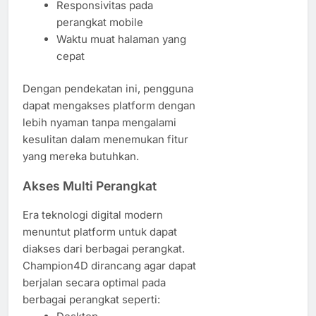
Responsivitas pada
perangkat mobile
Waktu muat halaman yang
cepat
Dengan pendekatan ini, pengguna
dapat mengakses platform dengan
lebih nyaman tanpa mengalami
kesulitan dalam menemukan fitur
yang mereka butuhkan.
Akses Multi Perangkat
Era teknologi digital modern
menuntut platform untuk dapat
diakses dari berbagai perangkat.
Champion4D dirancang agar dapat
berjalan secara optimal pada
berbagai perangkat seperti: