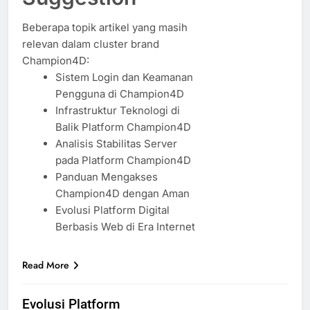
Beberapa topik artikel yang masih
relevan dalam cluster brand
Champion4D:
Sistem Login dan Keamanan
Pengguna di Champion4D
Infrastruktur Teknologi di
Balik Platform Champion4D
Analisis Stabilitas Server
pada Platform Champion4D
Panduan Mengakses
Champion4D dengan Aman
Evolusi Platform Digital
Berbasis Web di Era Internet
Read More
Evolusi Platform