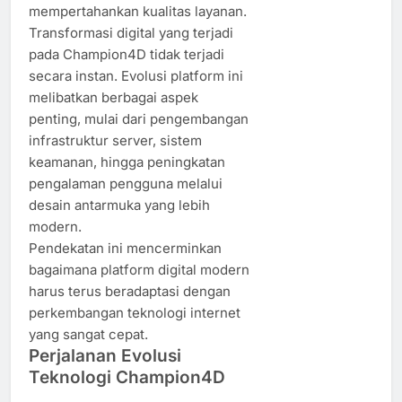
mempertahankan kualitas layanan.
Transformasi digital yang terjadi
pada Champion4D tidak terjadi
secara instan. Evolusi platform ini
melibatkan berbagai aspek
penting, mulai dari pengembangan
infrastruktur server, sistem
keamanan, hingga peningkatan
pengalaman pengguna melalui
desain antarmuka yang lebih
modern.
Pendekatan ini mencerminkan
bagaimana platform digital modern
harus terus beradaptasi dengan
perkembangan teknologi internet
yang sangat cepat.
Perjalanan Evolusi
Teknologi Champion4D