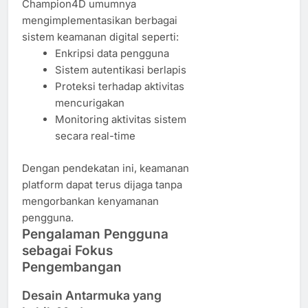
Champion4D umumnya
mengimplementasikan berbagai
sistem keamanan digital seperti:
Enkripsi data pengguna
Sistem autentikasi berlapis
Proteksi terhadap aktivitas
mencurigakan
Monitoring aktivitas sistem
secara real-time
Dengan pendekatan ini, keamanan
platform dapat terus dijaga tanpa
mengorbankan kenyamanan
pengguna.
Pengalaman Pengguna
sebagai Fokus
Pengembangan
Desain Antarmuka yang