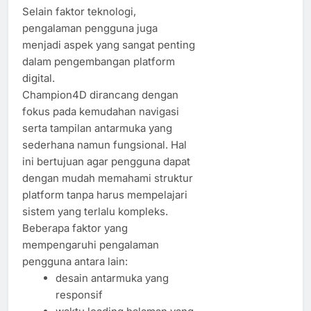
Selain faktor teknologi,
pengalaman pengguna juga
menjadi aspek yang sangat penting
dalam pengembangan platform
digital.
Champion4D dirancang dengan
fokus pada kemudahan navigasi
serta tampilan antarmuka yang
sederhana namun fungsional. Hal
ini bertujuan agar pengguna dapat
dengan mudah memahami struktur
platform tanpa harus mempelajari
sistem yang terlalu kompleks.
Beberapa faktor yang
mempengaruhi pengalaman
pengguna antara lain:
desain antarmuka yang
responsif