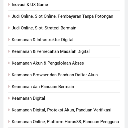
Inovasi & UX Game
Judi Online, Slot Online, Pembayaran Tanpa Potongan
Judi Online, Slot, Strategi Bermain
Keamanan & Infrastruktur Digital
Keamanan & Pemecahan Masalah Digital
Keamanan Akun & Pengelolaan Akses
Keamanan Browser dan Panduan Daftar Akun
Keamanan dan Panduan Bermain
Keamanan Digital
Keamanan Digital, Proteksi Akun, Panduan Verifikasi
Keamanan Online, Platform Horas88, Panduan Pengguna