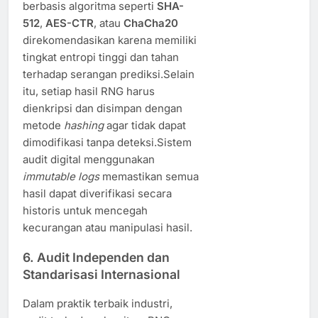
berbasis algoritma seperti
SHA-
512
,
AES-CTR
, atau
ChaCha20
direkomendasikan karena memiliki
tingkat entropi tinggi dan tahan
terhadap serangan prediksi.Selain
itu, setiap hasil RNG harus
dienkripsi dan disimpan dengan
metode
hashing
agar tidak dapat
dimodifikasi tanpa deteksi.Sistem
audit digital menggunakan
immutable logs
memastikan semua
hasil dapat diverifikasi secara
historis untuk mencegah
kecurangan atau manipulasi hasil.
6. Audit Independen dan
Standarisasi Internasional
Dalam praktik terbaik industri,