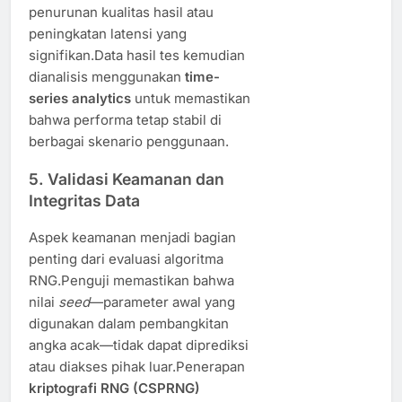
penurunan kualitas hasil atau
peningkatan latensi yang
signifikan.Data hasil tes kemudian
dianalisis menggunakan
time-
series analytics
untuk memastikan
bahwa performa tetap stabil di
berbagai skenario penggunaan.
5. Validasi Keamanan dan
Integritas Data
Aspek keamanan menjadi bagian
penting dari evaluasi algoritma
RNG.Penguji memastikan bahwa
nilai
seed
—parameter awal yang
digunakan dalam pembangkitan
angka acak—tidak dapat diprediksi
atau diakses pihak luar.Penerapan
kriptografi RNG (CSPRNG)