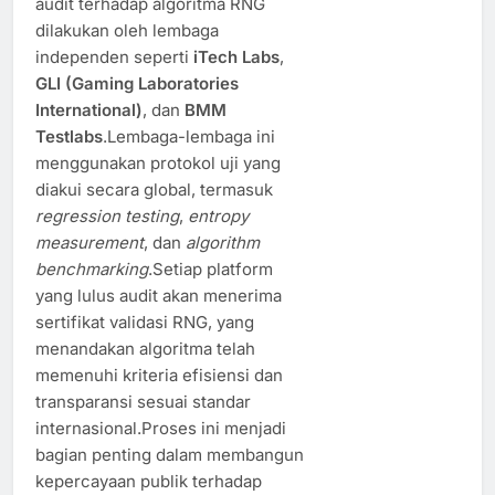
audit terhadap algoritma RNG
dilakukan oleh lembaga
independen seperti
iTech Labs
,
GLI (Gaming Laboratories
International)
, dan
BMM
Testlabs
.Lembaga-lembaga ini
menggunakan protokol uji yang
diakui secara global, termasuk
regression testing
,
entropy
measurement
, dan
algorithm
benchmarking
.Setiap platform
yang lulus audit akan menerima
sertifikat validasi RNG, yang
menandakan algoritma telah
memenuhi kriteria efisiensi dan
transparansi sesuai standar
internasional.Proses ini menjadi
bagian penting dalam membangun
kepercayaan publik terhadap