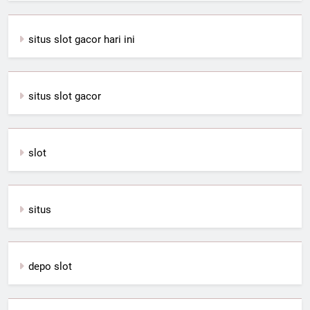
situs slot gacor hari ini
situs slot gacor
slot
situs
depo slot