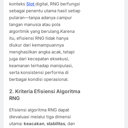
konteks
Slot
digital, RNG berfungsi
sebagai penentu utama hasil setiap
putaran—tanpa adanya campur
tangan manusia atau pola
algoritmik yang berulang.Karena
itu, efisiensi RNG tidak hanya
diukur dari kemampuannya
menghasilkan angka acak, tetapi
juga dari kecepatan eksekusi,
keamanan terhadap manipulasi,
serta konsistensi performa di
berbagai kondisi operasional.
2. Kriteria Efisiensi Algoritma
RNG
Efisiensi algoritma RNG dapat
dievaluasi melalui tiga dimensi
utama:
keacakan
,
stabilitas
, dan