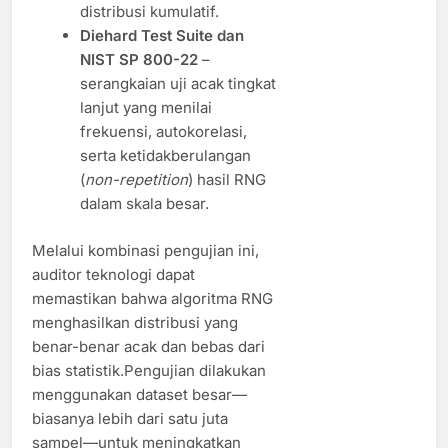
distribusi kumulatif.
Diehard Test Suite dan
NIST SP 800-22
–
serangkaian uji acak tingkat
lanjut yang menilai
frekuensi, autokorelasi,
serta ketidakberulangan
(
non-repetition
) hasil RNG
dalam skala besar.
Melalui kombinasi pengujian ini,
auditor teknologi dapat
memastikan bahwa algoritma RNG
menghasilkan distribusi yang
benar-benar acak dan bebas dari
bias statistik.Pengujian dilakukan
menggunakan dataset besar—
biasanya lebih dari satu juta
sampel—untuk meningkatkan