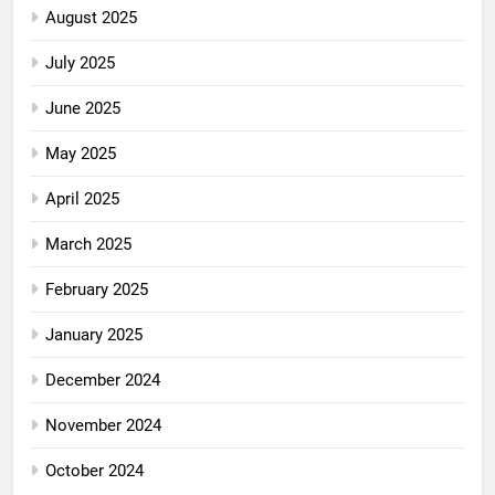
August 2025
July 2025
June 2025
May 2025
April 2025
March 2025
February 2025
January 2025
December 2024
November 2024
October 2024