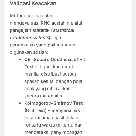
Validasi Keacakan
Metode utama dalam
mengevaluasi RNG adalah melalui
pengujian statistik (
statistical
randomness tests
)
.Tiga
pendekatan yang paling umum
digunakan adalah:
Chi-Square Goodness of Fit
Test
– digunakan untuk
menilai distribusi output
apakah sesuai dengan pola
acak yang diharapkan
secara matematis.
Kolmogorov–Smirnov Test
(K-S Test)
– menganalisis
keseragaman hasil dalam
rentang waktu tertentu dan
mendeteksi penyimpangan