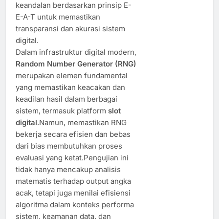
keandalan berdasarkan prinsip E-
E-A-T untuk memastikan
transparansi dan akurasi sistem
digital.
Dalam infrastruktur digital modern,
Random Number Generator (RNG)
merupakan elemen fundamental
yang memastikan keacakan dan
keadilan hasil dalam berbagai
sistem, termasuk platform
slot
digital
.Namun, memastikan RNG
bekerja secara efisien dan bebas
dari bias membutuhkan proses
evaluasi yang ketat.Pengujian ini
tidak hanya mencakup analisis
matematis terhadap output angka
acak, tetapi juga menilai efisiensi
algoritma dalam konteks performa
sistem, keamanan data, dan