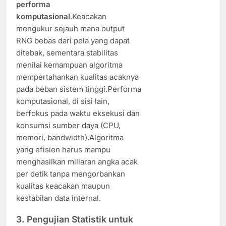
performa
komputasional
.Keacakan
mengukur sejauh mana output
RNG bebas dari pola yang dapat
ditebak, sementara stabilitas
menilai kemampuan algoritma
mempertahankan kualitas acaknya
pada beban sistem tinggi.Performa
komputasional, di sisi lain,
berfokus pada waktu eksekusi dan
konsumsi sumber daya (CPU,
memori, bandwidth).Algoritma
yang efisien harus mampu
menghasilkan miliaran angka acak
per detik tanpa mengorbankan
kualitas keacakan maupun
kestabilan data internal.
3. Pengujian Statistik untuk