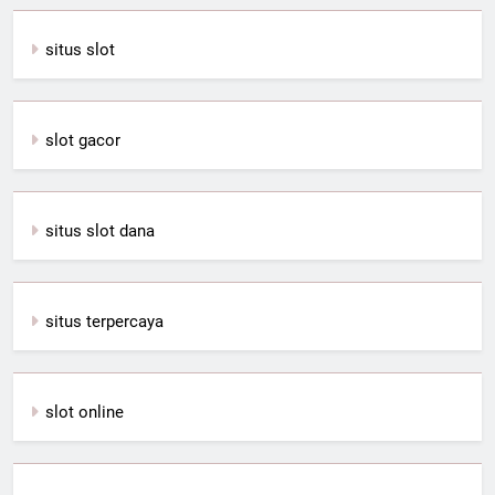
situs slot
slot gacor
situs slot dana
situs terpercaya
slot online