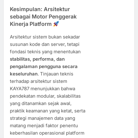
Kesimpulan: Arsitektur
sebagai Motor Penggerak
Kinerja Platform
Arsitektur sistem bukan sekadar
susunan kode dan server, tetapi
fondasi teknis yang menentukan
stabilitas, performa, dan
pengalaman pengguna secara
keseluruhan
. Tinjauan teknis
terhadap arsitektur sistem
KAYA787 menunjukkan bahwa
pendekatan modular, skalabilitas
yang ditanamkan sejak awal,
praktik keamanan yang ketat, serta
strategi manajemen data yang
matang menjadi faktor penentu
keberhasilan operasional platform