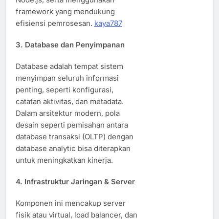
framework yang mendukung
efisiensi pemrosesan.
kaya787
3. Database dan Penyimpanan
Database adalah tempat sistem
menyimpan seluruh informasi
penting, seperti konfigurasi,
catatan aktivitas, dan metadata.
Dalam arsitektur modern, pola
desain seperti pemisahan antara
database transaksi (OLTP) dengan
database analytic bisa diterapkan
untuk meningkatkan kinerja.
4. Infrastruktur Jaringan & Server
Komponen ini mencakup server
fisik atau virtual, load balancer, dan