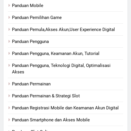
Panduan Mobile
Panduan Pemilihan Game
Panduan Pemula,Akses Akun,User Experience Digital
Panduan Pengguna
Panduan Pengguna, Keamanan Akun, Tutorial
Panduan Pengguna, Teknologi Digital, Optimalisasi
Akses
Panduan Permainan
Panduan Permainan & Strategi Slot
Panduan Registrasi Mobile dan Keamanan Akun Digital
Panduan Smartphone dan Akses Mobile