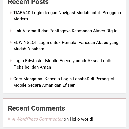
Recent Posts
TIARA4D Login dengan Navigasi Mudah untuk Pengguna
Modern
Link Alternatif dan Pentingnya Keamanan Akses Digital
EDWINSLOT Login untuk Pemula: Panduan Akses yang
Mudah Dipahami
Login Edwinslot Mobile Friendly untuk Akses Lebih
Fleksibel dan Aman
Cara Mengatasi Kendala Login Lebah4D di Perangkat
Mobile Secara Aman dan Efisien
Recent Comments
A WordPress Commenter
on
Hello world!