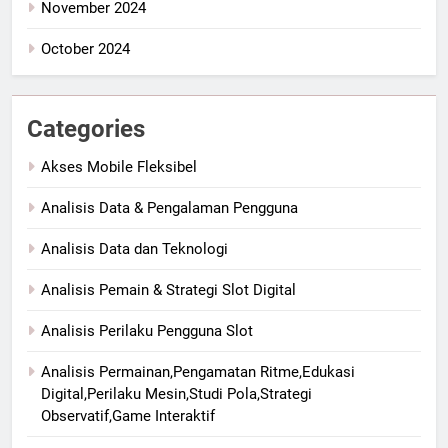
November 2024
October 2024
Categories
Akses Mobile Fleksibel
Analisis Data & Pengalaman Pengguna
Analisis Data dan Teknologi
Analisis Pemain & Strategi Slot Digital
Analisis Perilaku Pengguna Slot
Analisis Permainan,Pengamatan Ritme,Edukasi
Digital,Perilaku Mesin,Studi Pola,Strategi
Observatif,Game Interaktif