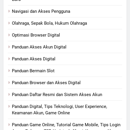
Navigasi dan Akses Pengguna
Olahraga, Sepak Bola, Hukum Olahraga
Optimasi Browser Digital
Panduan Akses Akun Digital
Panduan Akses Digital
Panduan Bermain Slot
Panduan Browser dan Akses Digital
Panduan Daftar Resmi dan Sistem Akses Akun
Panduan Digital, Tips Teknologi, User Experience,
Keamanan Akun, Game Online
Panduan Game Online, Tutorial Game Mobile, Tips Login