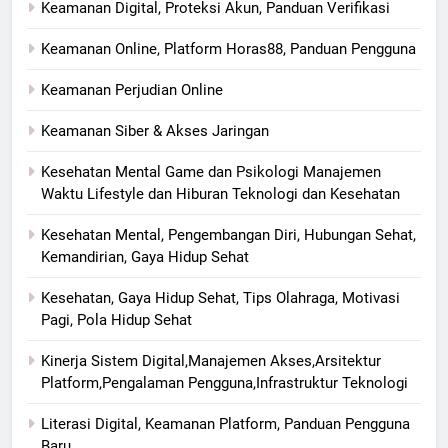
Keamanan Digital, Proteksi Akun, Panduan Verifikasi
Keamanan Online, Platform Horas88, Panduan Pengguna
Keamanan Perjudian Online
Keamanan Siber & Akses Jaringan
Kesehatan Mental Game dan Psikologi Manajemen
Waktu Lifestyle dan Hiburan Teknologi dan Kesehatan
Kesehatan Mental, Pengembangan Diri, Hubungan Sehat,
Kemandirian, Gaya Hidup Sehat
Kesehatan, Gaya Hidup Sehat, Tips Olahraga, Motivasi
Pagi, Pola Hidup Sehat
Kinerja Sistem Digital,Manajemen Akses,Arsitektur
Platform,Pengalaman Pengguna,Infrastruktur Teknologi
Literasi Digital, Keamanan Platform, Panduan Pengguna
Baru