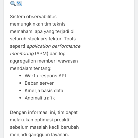
Sistem observabilitas
memungkinkan tim teknis
memahami apa yang terjadi di
seluruh stack arsitektur. Tools
seperti
application performance
monitoring
(APM) dan log
aggregation memberi wawasan
mendalam tentang:
Waktu respons API
Beban server
Kinerja basis data
Anomali trafik
Dengan informasi ini, tim dapat
melakukan optimasi proaktif
sebelum masalah kecil berubah
menjadi gangguan layanan.