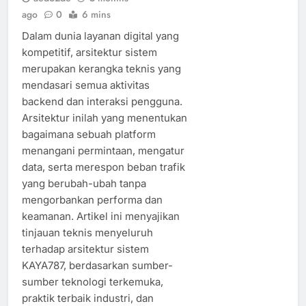
ago
0
6 mins
Dalam dunia layanan digital yang
kompetitif, arsitektur sistem
merupakan kerangka teknis yang
mendasari semua aktivitas
backend dan interaksi pengguna.
Arsitektur inilah yang menentukan
bagaimana sebuah platform
menangani permintaan, mengatur
data, serta merespon beban trafik
yang berubah-ubah tanpa
mengorbankan performa dan
keamanan. Artikel ini menyajikan
tinjauan teknis menyeluruh
terhadap arsitektur sistem
KAYA787, berdasarkan sumber-
sumber teknologi terkemuka,
praktik terbaik industri, dan