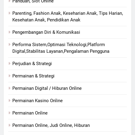
Panduan, Slot Online
Parenting, Fashion Anak, Keseharian Anak, Tips Harian,
Kesehatan Anak, Pendidikan Anak
Pengembangan Diri & Komunikasi
Performa Sistem,Optimasi Teknologi,Platform
Digital,Stabilitas Layanan,Pengalaman Pengguna
Perjudian & Strategi
Permainan & Strategi
Permainan Digital / Hiburan Online
Permainan Kasino Online
Permainan Online
Permainan Online, Judi Online, Hiburan