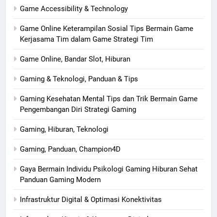
Game Accessibility & Technology
Game Online Keterampilan Sosial Tips Bermain Game
Kerjasama Tim dalam Game Strategi Tim
Game Online, Bandar Slot, Hiburan
Gaming & Teknologi, Panduan & Tips
Gaming Kesehatan Mental Tips dan Trik Bermain Game
Pengembangan Diri Strategi Gaming
Gaming, Hiburan, Teknologi
Gaming, Panduan, Champion4D
Gaya Bermain Individu Psikologi Gaming Hiburan Sehat
Panduan Gaming Modern
Infrastruktur Digital & Optimasi Konektivitas