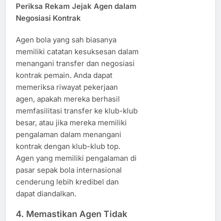
Periksa Rekam Jejak Agen dalam
Negosiasi Kontrak
Agen bola yang sah biasanya
memiliki catatan kesuksesan dalam
menangani transfer dan negosiasi
kontrak pemain. Anda dapat
memeriksa riwayat pekerjaan
agen, apakah mereka berhasil
memfasilitasi transfer ke klub-klub
besar, atau jika mereka memiliki
pengalaman dalam menangani
kontrak dengan klub-klub top.
Agen yang memiliki pengalaman di
pasar sepak bola internasional
cenderung lebih kredibel dan
dapat diandalkan.
4. Memastikan Agen Tidak