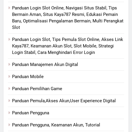
Panduan Login Slot Online, Navigasi Situs Stabil, Tips
Bermain Aman, Situs Kaya787 Resmi, Edukasi Pemain
Baru, Optimalisasi Pengalaman Bermain, Multi Perangkat
Slot
Panduan Login Slot, Tips Pemula Slot Online, Akses Link
Kaya787, Keamanan Akun Slot, Slot Mobile, Strategi
Login Stabil, Cara Menghindari Error Login
Panduan Manajemen Akun Digital
Panduan Mobile
Panduan Pemilihan Game
Panduan Pemula,Akses Akun,User Experience Digital
Panduan Pengguna
Panduan Pengguna, Keamanan Akun, Tutorial