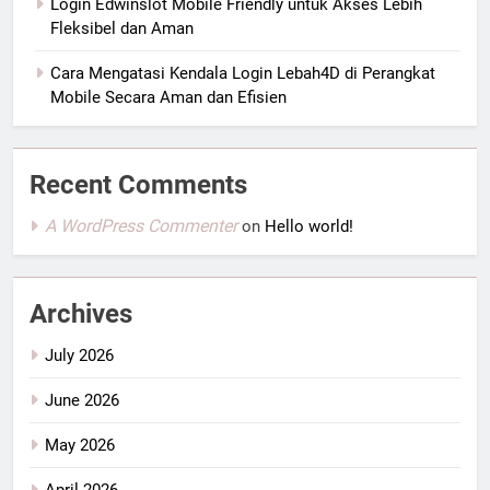
Login Edwinslot Mobile Friendly untuk Akses Lebih
Fleksibel dan Aman
Cara Mengatasi Kendala Login Lebah4D di Perangkat
Mobile Secara Aman dan Efisien
Recent Comments
A WordPress Commenter
on
Hello world!
Archives
July 2026
June 2026
May 2026