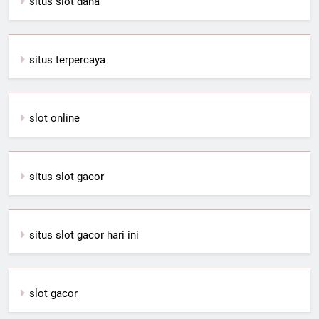
situs slot dana
situs terpercaya
slot online
situs slot gacor
situs slot gacor hari ini
slot gacor