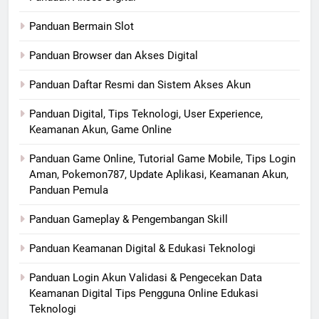
Panduan Bermain Slot
Panduan Browser dan Akses Digital
Panduan Daftar Resmi dan Sistem Akses Akun
Panduan Digital, Tips Teknologi, User Experience,
Keamanan Akun, Game Online
Panduan Game Online, Tutorial Game Mobile, Tips Login
Aman, Pokemon787, Update Aplikasi, Keamanan Akun,
Panduan Pemula
Panduan Gameplay & Pengembangan Skill
Panduan Keamanan Digital & Edukasi Teknologi
Panduan Login Akun Validasi & Pengecekan Data
Keamanan Digital Tips Pengguna Online Edukasi
Teknologi