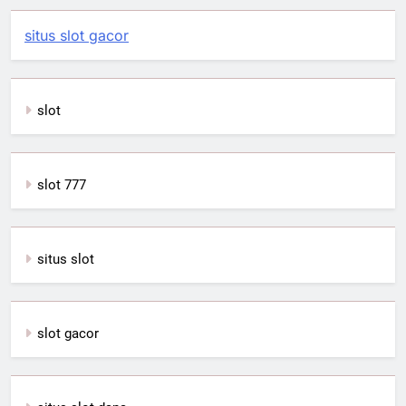
situs slot gacor
slot
slot 777
situs slot
slot gacor