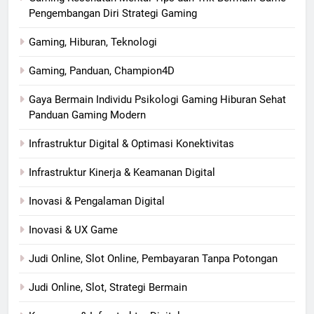
Pengembangan Diri Strategi Gaming
Gaming, Hiburan, Teknologi
Gaming, Panduan, Champion4D
Gaya Bermain Individu Psikologi Gaming Hiburan Sehat
Panduan Gaming Modern
Infrastruktur Digital & Optimasi Konektivitas
Infrastruktur Kinerja & Keamanan Digital
Inovasi & Pengalaman Digital
Inovasi & UX Game
Judi Online, Slot Online, Pembayaran Tanpa Potongan
Judi Online, Slot, Strategi Bermain