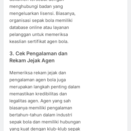
menghubungi badan yang
mengeluarkan lisensi. Biasanya,
organisasi sepak bola memiliki
database online atau layanan
pelanggan untuk memeriksa
keaslian sertifikat agen bola.
3. Cek Pengalaman dan
Rekam Jejak Agen
Memeriksa rekam jejak dan
pengalaman agen bola juga
merupakan langkah penting dalam
memastikan kredibilitas dan
legalitas agen. Agen yang sah
biasanya memiliki pengalaman
bertahun-tahun dalam industri
sepak bola dan memiliki hubungan
yang kuat dengan klub-klub sepak