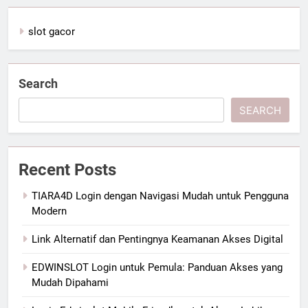
slot gacor
Search
SEARCH
Recent Posts
TIARA4D Login dengan Navigasi Mudah untuk Pengguna
Modern
Link Alternatif dan Pentingnya Keamanan Akses Digital
EDWINSLOT Login untuk Pemula: Panduan Akses yang
Mudah Dipahami