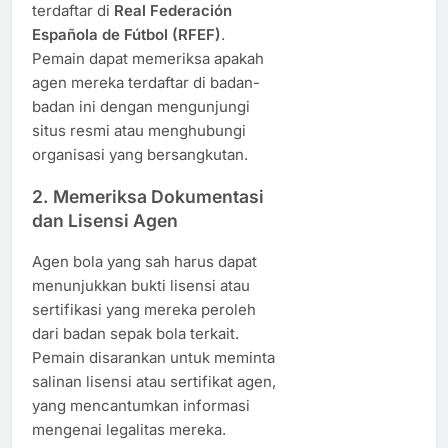
terdaftar di
Real Federación
Española de Fútbol (RFEF)
.
Pemain dapat memeriksa apakah
agen mereka terdaftar di badan-
badan ini dengan mengunjungi
situs resmi atau menghubungi
organisasi yang bersangkutan.
2. Memeriksa Dokumentasi
dan Lisensi Agen
Agen bola yang sah harus dapat
menunjukkan bukti lisensi atau
sertifikasi yang mereka peroleh
dari badan sepak bola terkait.
Pemain disarankan untuk meminta
salinan lisensi atau sertifikat agen,
yang mencantumkan informasi
mengenai legalitas mereka.