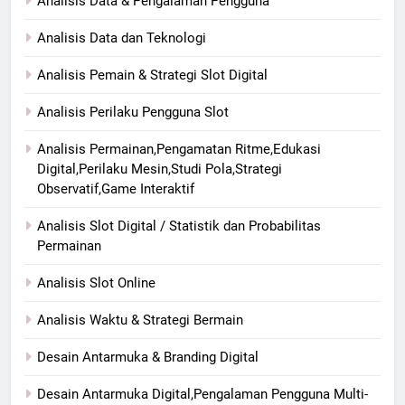
Analisis Data & Pengalaman Pengguna
Analisis Data dan Teknologi
Analisis Pemain & Strategi Slot Digital
Analisis Perilaku Pengguna Slot
Analisis Permainan,Pengamatan Ritme,Edukasi
Digital,Perilaku Mesin,Studi Pola,Strategi
Observatif,Game Interaktif
Analisis Slot Digital / Statistik dan Probabilitas
Permainan
Analisis Slot Online
Analisis Waktu & Strategi Bermain
Desain Antarmuka & Branding Digital
Desain Antarmuka Digital,Pengalaman Pengguna Multi-