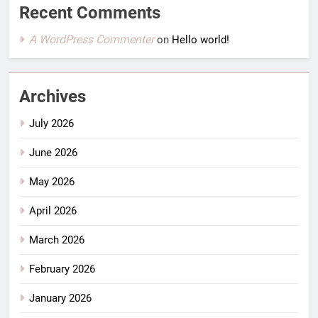
Recent Comments
A WordPress Commenter
on
Hello world!
Archives
July 2026
June 2026
May 2026
April 2026
March 2026
February 2026
January 2026