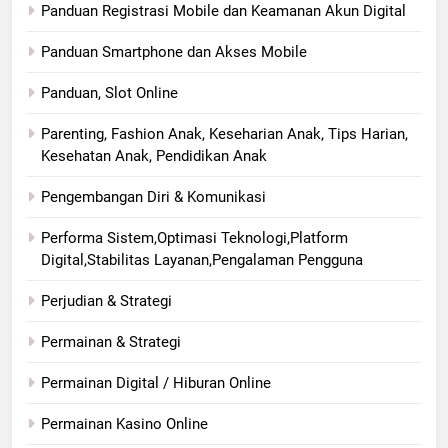
Panduan Registrasi Mobile dan Keamanan Akun Digital
Panduan Smartphone dan Akses Mobile
Panduan, Slot Online
Parenting, Fashion Anak, Keseharian Anak, Tips Harian,
Kesehatan Anak, Pendidikan Anak
Pengembangan Diri & Komunikasi
Performa Sistem,Optimasi Teknologi,Platform
Digital,Stabilitas Layanan,Pengalaman Pengguna
Perjudian & Strategi
Permainan & Strategi
Permainan Digital / Hiburan Online
Permainan Kasino Online