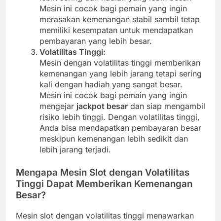
Mesin ini cocok bagi pemain yang ingin
merasakan kemenangan stabil sambil tetap
memiliki kesempatan untuk mendapatkan
pembayaran yang lebih besar.
Volatilitas Tinggi:
Mesin dengan volatilitas tinggi memberikan
kemenangan yang lebih jarang tetapi sering
kali dengan hadiah yang sangat besar.
Mesin ini cocok bagi pemain yang ingin
mengejar
jackpot besar
dan siap mengambil
risiko lebih tinggi. Dengan volatilitas tinggi,
Anda bisa mendapatkan pembayaran besar
meskipun kemenangan lebih sedikit dan
lebih jarang terjadi.
Mengapa Mesin Slot dengan Volatilitas
Tinggi Dapat Memberikan Kemenangan
Besar?
Mesin slot dengan volatilitas tinggi menawarkan