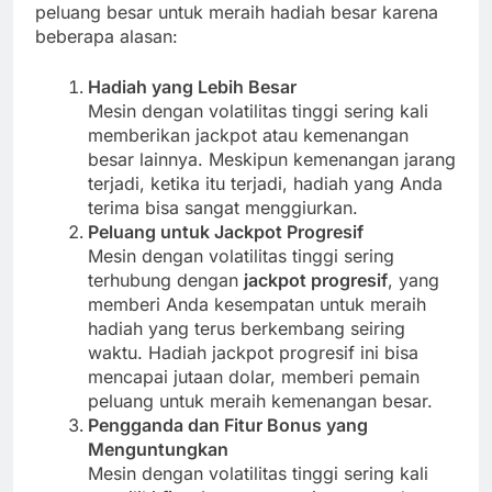
peluang besar untuk meraih hadiah besar karena
beberapa alasan:
Hadiah yang Lebih Besar
Mesin dengan volatilitas tinggi sering kali
memberikan jackpot atau kemenangan
besar lainnya. Meskipun kemenangan jarang
terjadi, ketika itu terjadi, hadiah yang Anda
terima bisa sangat menggiurkan.
Peluang untuk Jackpot Progresif
Mesin dengan volatilitas tinggi sering
terhubung dengan
jackpot progresif
, yang
memberi Anda kesempatan untuk meraih
hadiah yang terus berkembang seiring
waktu. Hadiah jackpot progresif ini bisa
mencapai jutaan dolar, memberi pemain
peluang untuk meraih kemenangan besar.
Pengganda dan Fitur Bonus yang
Menguntungkan
Mesin dengan volatilitas tinggi sering kali