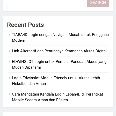
SEARCH
Recent Posts
TIARA4D Login dengan Navigasi Mudah untuk Pengguna
Modern
Link Alternatif dan Pentingnya Keamanan Akses Digital
EDWINSLOT Login untuk Pemula: Panduan Akses yang
Mudah Dipahami
Login Edwinslot Mobile Friendly untuk Akses Lebih
Fleksibel dan Aman
Cara Mengatasi Kendala Login Lebah4D di Perangkat
Mobile Secara Aman dan Efisien