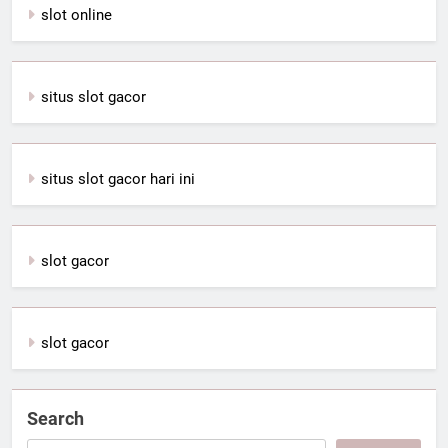
slot online
situs slot gacor
situs slot gacor hari ini
slot gacor
slot gacor
Search