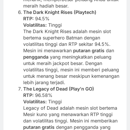
meraih hadiah besar.
The Dark Knight Rises (Playtech)
RTP:
94.5%
Volatilitas:
Tinggi
The Dark Knight Rises adalah mesin slot
bertema superhero Batman dengan
volatilitas tinggi dan RTP sekitar 94.5%.
Mesin ini menawarkan
putaran gratis
dan
pengganda
yang meningkatkan peluang
untuk meraih jackpot besar. Dengan
volatilitas tinggi, mesin ini memberi peluang
untuk menang besar meskipun kemenangan
lebih jarang terjadi.
The Legacy of Dead (Play’n GO)
RTP:
96.58%
Volatilitas:
Tinggi
Legacy of Dead adalah mesin slot bertema
Mesir kuno yang menawarkan RTP tinggi
dan volatilitas tinggi. Mesin ini memberikan
putaran gratis
dengan pengganda yang