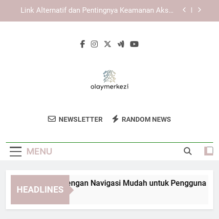
Skip
EDWINSLOT Login untuk Pemula: Panduan Akses
to
yang Mudah Dipahami
content
Login Edwinslot Mobile Friendly untuk Akses
Lebih Fleksibel dan Aman
TIARA4D Login dengan Navigasi Mudah untuk
Pengguna Modern
Link Alternatif dan Pentingnya Keamanan Akses
Digital
EDWINSLOT Login untuk Pemula: Panduan Akses
yang Mudah Dipahami
Olay Merkezi
Dapatkan Perawatan Kecantikan Terbaik Di
Login Edwinslot Mobile Friendly untuk Akses
NEWSLETTER
RANDOM NEWS
Lebih Fleksibel dan Aman
Olay Merkezi. Klinik Terpercaya Untuk Kulit
Dan Kesehatan Anda.
MENU
IARA4D Login dengan Navigasi Mudah untuk Pengguna Moder
HEADLINES
 Weeks Ago