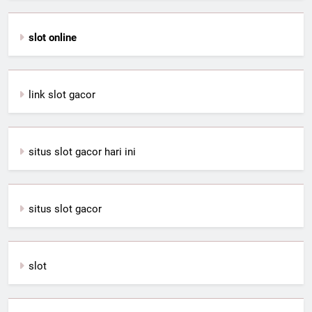
slot online
link slot gacor
situs slot gacor hari ini
situs slot gacor
slot