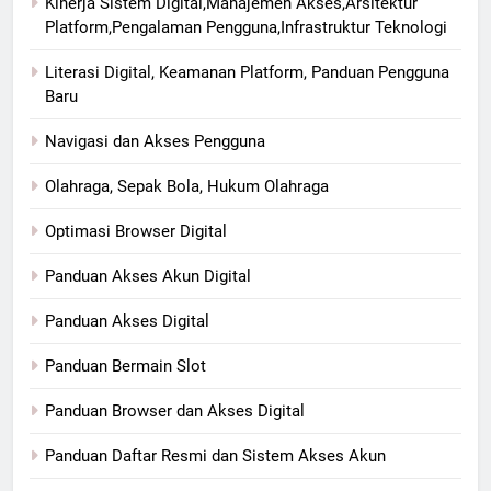
Kinerja Sistem Digital,Manajemen Akses,Arsitektur
Platform,Pengalaman Pengguna,Infrastruktur Teknologi
Literasi Digital, Keamanan Platform, Panduan Pengguna
Baru
Navigasi dan Akses Pengguna
Olahraga, Sepak Bola, Hukum Olahraga
Optimasi Browser Digital
Panduan Akses Akun Digital
Panduan Akses Digital
Panduan Bermain Slot
Panduan Browser dan Akses Digital
Panduan Daftar Resmi dan Sistem Akses Akun