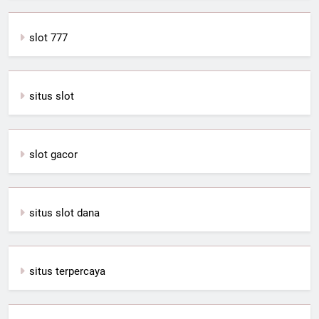
slot 777
situs slot
slot gacor
situs slot dana
situs terpercaya