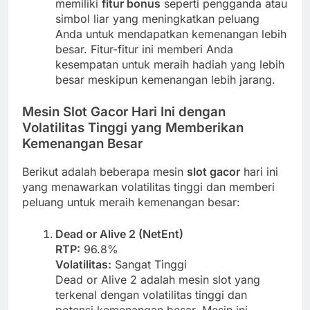
memiliki
fitur bonus
seperti pengganda atau
simbol liar yang meningkatkan peluang
Anda untuk mendapatkan kemenangan lebih
besar. Fitur-fitur ini memberi Anda
kesempatan untuk meraih hadiah yang lebih
besar meskipun kemenangan lebih jarang.
Mesin Slot Gacor Hari Ini dengan
Volatilitas Tinggi yang Memberikan
Kemenangan Besar
Berikut adalah beberapa mesin
slot gacor
hari ini
yang menawarkan volatilitas tinggi dan memberi
peluang untuk meraih kemenangan besar:
Dead or Alive 2 (NetEnt)
RTP:
96.8%
Volatilitas:
Sangat Tinggi
Dead or Alive 2 adalah mesin slot yang
terkenal dengan volatilitas tinggi dan