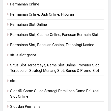
Permainan Online
Permainan Online, Judi Online, Hiburan
Permainan Slot Online
Permainan Slot, Casino Online, Panduan Bermain Slot
Permainan Slot, Panduan Casino, Teknologi Kasino
situs slot gacor
Situs Slot Terpercaya, Game Slot Online, Provider Slot
Terpopuler, Strategi Menang Slot, Bonus & Promo Slot
slot
Slot 4D Game Guide Strategi Pemilihan Game Edukasi
Slot Online
Slot dan Permainan