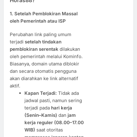
Horas88?
1.
Setelah Pemblokiran Massal
oleh Pemerintah atau ISP
Perubahan link paling umum
terjadi
setelah tindakan
pemblokiran serentak
dilakukan
oleh pemerintah melalui Kominfo.
Biasanya, domain utama diblokir
dan secara otomatis pengguna
akan diarahkan ke link alternatif
aktif.
Kapan Terjadi:
Tidak ada
jadwal pasti, namun sering
terjadi pada
hari kerja
(Senin–Kamis)
dan
jam
kerja reguler (08.00–17.00
WIB)
saat otoritas