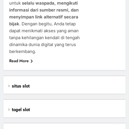
untuk
selalu waspada, mengikuti
informasi dari sumber resmi, dan
menyimpan link alternatif secara
bijak
. Dengan begitu, Anda tetap
dapat menikmati akses yang aman
tanpa kehilangan kendali di tengah
dinamika dunia digital yang terus
berkembang.
Read More
situs slot
togel slot