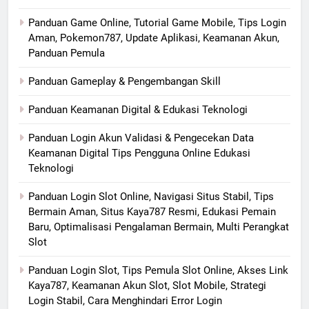
Panduan Game Online, Tutorial Game Mobile, Tips Login
Aman, Pokemon787, Update Aplikasi, Keamanan Akun,
Panduan Pemula
Panduan Gameplay & Pengembangan Skill
Panduan Keamanan Digital & Edukasi Teknologi
Panduan Login Akun Validasi & Pengecekan Data
Keamanan Digital Tips Pengguna Online Edukasi
Teknologi
Panduan Login Slot Online, Navigasi Situs Stabil, Tips
Bermain Aman, Situs Kaya787 Resmi, Edukasi Pemain
Baru, Optimalisasi Pengalaman Bermain, Multi Perangkat
Slot
Panduan Login Slot, Tips Pemula Slot Online, Akses Link
Kaya787, Keamanan Akun Slot, Slot Mobile, Strategi
Login Stabil, Cara Menghindari Error Login