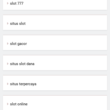
slot 777
situs slot
slot gacor
situs slot dana
situs terpercaya
slot online