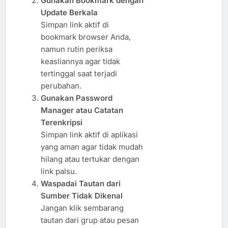
Gunakan Bookmark dengan
Update Berkala
Simpan link aktif di
bookmark browser Anda,
namun rutin periksa
keasliannya agar tidak
tertinggal saat terjadi
perubahan.
Gunakan Password
Manager atau Catatan
Terenkripsi
Simpan link aktif di aplikasi
yang aman agar tidak mudah
hilang atau tertukar dengan
link palsu.
Waspadai Tautan dari
Sumber Tidak Dikenal
Jangan klik sembarang
tautan dari grup atau pesan