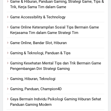
Game & Hiburan, Panduan Gaming, Strategi Game, Tips &
Trik, Kerja Sama Tim dalam Game
Game Accessibility & Technology
Game Online Keterampilan Sosial Tips Bermain Game
Kerjasama Tim dalam Game Strategi Tim
Game Online, Bandar Slot, Hiburan
Gaming & Teknologi, Panduan & Tips
Gaming Kesehatan Mental Tips dan Trik Bermain Game
Pengembangan Diri Strategi Gaming
Gaming, Hiburan, Teknologi
Gaming, Panduan, Champion4D
Gaya Bermain Individu Psikologi Gaming Hiburan Sehat
Panduan Gaming Modern