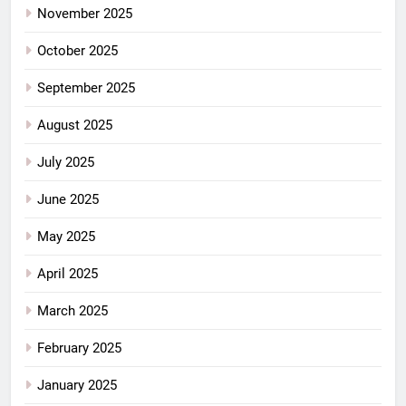
November 2025
October 2025
September 2025
August 2025
July 2025
June 2025
May 2025
April 2025
March 2025
February 2025
January 2025