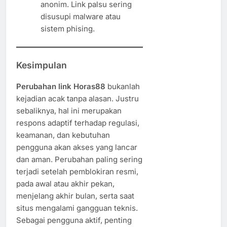
anonim. Link palsu sering
disusupi malware atau
sistem phising.
Kesimpulan
Perubahan link Horas88
bukanlah
kejadian acak tanpa alasan. Justru
sebaliknya, hal ini merupakan
respons adaptif terhadap regulasi,
keamanan, dan kebutuhan
pengguna akan akses yang lancar
dan aman. Perubahan paling sering
terjadi setelah pemblokiran resmi,
pada awal atau akhir pekan,
menjelang akhir bulan, serta saat
situs mengalami gangguan teknis.
Sebagai pengguna aktif, penting