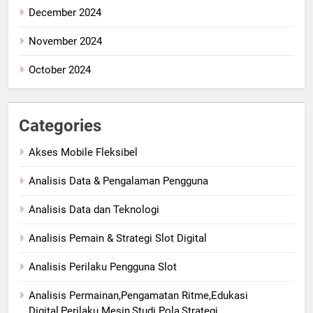
December 2024
November 2024
October 2024
Categories
Akses Mobile Fleksibel
Analisis Data & Pengalaman Pengguna
Analisis Data dan Teknologi
Analisis Pemain & Strategi Slot Digital
Analisis Perilaku Pengguna Slot
Analisis Permainan,Pengamatan Ritme,Edukasi
Digital,Perilaku Mesin,Studi Pola,Strategi