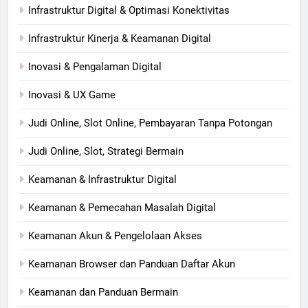
Infrastruktur Digital & Optimasi Konektivitas
Infrastruktur Kinerja & Keamanan Digital
Inovasi & Pengalaman Digital
Inovasi & UX Game
Judi Online, Slot Online, Pembayaran Tanpa Potongan
Judi Online, Slot, Strategi Bermain
Keamanan & Infrastruktur Digital
Keamanan & Pemecahan Masalah Digital
Keamanan Akun & Pengelolaan Akses
Keamanan Browser dan Panduan Daftar Akun
Keamanan dan Panduan Bermain