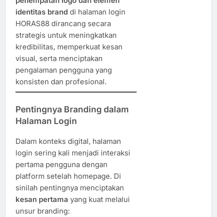
penempatan logo dan elemen
identitas brand
di halaman login
HORAS88 dirancang secara
strategis untuk meningkatkan
kredibilitas, memperkuat kesan
visual, serta menciptakan
pengalaman pengguna yang
konsisten dan profesional.
Pentingnya Branding dalam
Halaman Login
Dalam konteks digital, halaman
login sering kali menjadi interaksi
pertama pengguna dengan
platform setelah homepage. Di
sinilah pentingnya menciptakan
kesan pertama
yang kuat melalui
unsur branding: