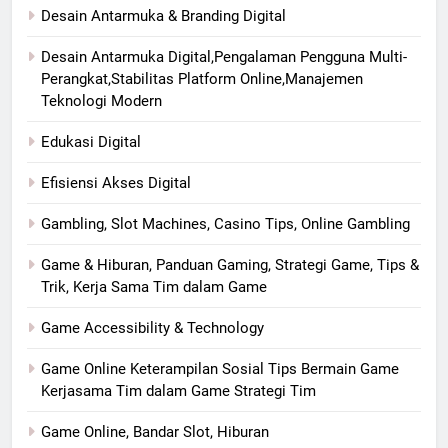
Desain Antarmuka & Branding Digital
Desain Antarmuka Digital,Pengalaman Pengguna Multi-
Perangkat,Stabilitas Platform Online,Manajemen
Teknologi Modern
Edukasi Digital
Efisiensi Akses Digital
Gambling, Slot Machines, Casino Tips, Online Gambling
Game & Hiburan, Panduan Gaming, Strategi Game, Tips &
Trik, Kerja Sama Tim dalam Game
Game Accessibility & Technology
Game Online Keterampilan Sosial Tips Bermain Game
Kerjasama Tim dalam Game Strategi Tim
Game Online, Bandar Slot, Hiburan