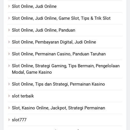
Slot Online, Judi Online
Slot Online, Judi Online, Game Slot, Tips & Trik Slot
Slot Online, Judi Online, Panduan
Slot Online, Pembayaran Digital, Judi Online
Slot Online, Permainan Casino, Panduan Taruhan
Slot Online, Strategi Gaming, Tips Bermain, Pengelolaan
Modal, Game Kasino
Slot Online, Tips dan Strategi, Permainan Kasino
slot terbaik
Slot, Kasino Online, Jackpot, Strategi Permainan
slot777