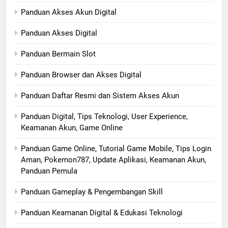
Panduan Akses Akun Digital
Panduan Akses Digital
Panduan Bermain Slot
Panduan Browser dan Akses Digital
Panduan Daftar Resmi dan Sistem Akses Akun
Panduan Digital, Tips Teknologi, User Experience,
Keamanan Akun, Game Online
Panduan Game Online, Tutorial Game Mobile, Tips Login
Aman, Pokemon787, Update Aplikasi, Keamanan Akun,
Panduan Pemula
Panduan Gameplay & Pengembangan Skill
Panduan Keamanan Digital & Edukasi Teknologi