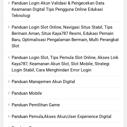
Panduan Login Akun Validasi & Pengecekan Data
Keamanan Digital Tips Pengguna Online Edukasi
Teknologi
Panduan Login Slot Online, Navigasi Situs Stabil, Tips
Bermain Aman, Situs Kaya787 Resmi, Edukasi Pemain
Baru, Optimalisasi Pengalaman Bermain, Multi Perangkat
Slot
Panduan Login Slot, Tips Pemula Slot Online, Akses Link
Kaya787, Keamanan Akun Slot, Slot Mobile, Strategi
Login Stabil, Cara Menghindari Error Login
Panduan Manajemen Akun Digital
Panduan Mobile
Panduan Pemilihan Game
Panduan Pemula,Akses Akun,User Experience Digital