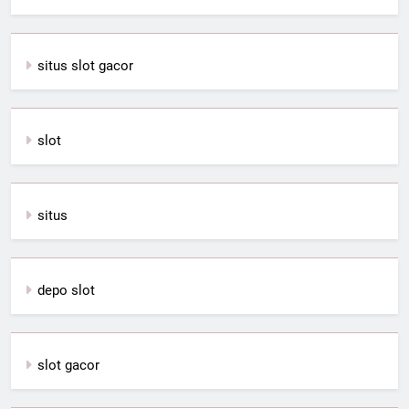
situs slot gacor
slot
situs
depo slot
slot gacor