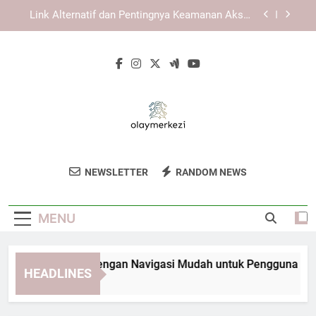
Skip
EDWINSLOT Login untuk Pemula: Panduan Akses
to
yang Mudah Dipahami
content
Login Edwinslot Mobile Friendly untuk Akses
Lebih Fleksibel dan Aman
TIARA4D Login dengan Navigasi Mudah untuk
Pengguna Modern
Link Alternatif dan Pentingnya Keamanan Akses
Digital
EDWINSLOT Login untuk Pemula: Panduan Akses
yang Mudah Dipahami
Olay Merkezi
Dapatkan Perawatan Kecantikan Terbaik Di
Login Edwinslot Mobile Friendly untuk Akses
NEWSLETTER
RANDOM NEWS
Lebih Fleksibel dan Aman
Olay Merkezi. Klinik Terpercaya Untuk Kulit
Dan Kesehatan Anda.
MENU
ARA4D Login dengan Navigasi Mudah untuk Pengguna Moder
HEADLINES
Weeks Ago