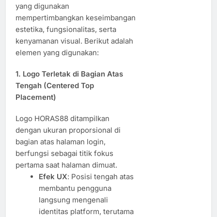
yang digunakan
mempertimbangkan keseimbangan
estetika, fungsionalitas, serta
kenyamanan visual. Berikut adalah
elemen yang digunakan:
1.
Logo Terletak di Bagian Atas
Tengah (Centered Top
Placement)
Logo HORAS88 ditampilkan
dengan ukuran proporsional di
bagian atas halaman login,
berfungsi sebagai titik fokus
pertama saat halaman dimuat.
Efek UX
: Posisi tengah atas
membantu pengguna
langsung mengenali
identitas platform, terutama