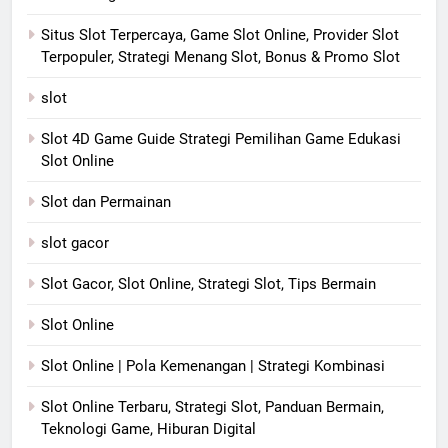
Situs Slot Terpercaya, Game Slot Online, Provider Slot
Terpopuler, Strategi Menang Slot, Bonus & Promo Slot
slot
Slot 4D Game Guide Strategi Pemilihan Game Edukasi
Slot Online
Slot dan Permainan
slot gacor
Slot Gacor, Slot Online, Strategi Slot, Tips Bermain
Slot Online
Slot Online | Pola Kemenangan | Strategi Kombinasi
Slot Online Terbaru, Strategi Slot, Panduan Bermain,
Teknologi Game, Hiburan Digital