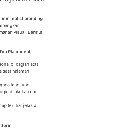
n
minimalist branding
imbangkan
manan visual. Berikut
 Top Placement)
nal di bagian atas
ma saat halaman
gguna langsung
ogin dilakukan dari
ap terlihat jelas di
atform