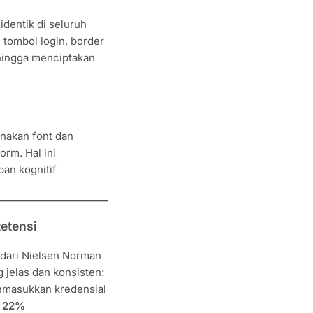
entik di seluruh
 tombol login, border
ehingga menciptakan
nakan font dan
orm. Hal ini
an kognitif
etensi
 dari Nielsen Norman
 jelas dan konsisten:
masukkan kredensial
a 22%