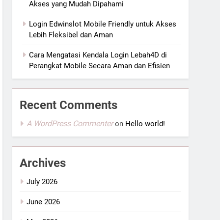
Akses yang Mudah Dipahami
Login Edwinslot Mobile Friendly untuk Akses
Lebih Fleksibel dan Aman
Cara Mengatasi Kendala Login Lebah4D di
Perangkat Mobile Secara Aman dan Efisien
Recent Comments
A WordPress Commenter
on
Hello world!
Archives
July 2026
June 2026