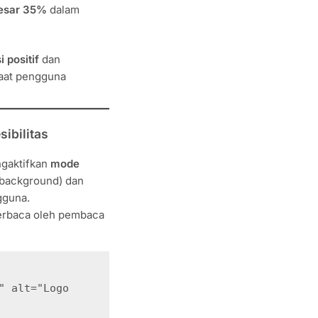
besar 35%
dalam
i positif
dan
saat pengguna
ibilitas
gaktifkan
mode
k background) dan
gguna.
r terbaca oleh pembaca
" alt="Logo 