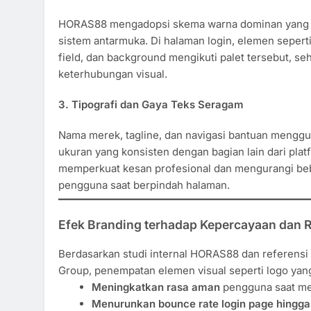
HORAS88 mengadopsi skema warna dominan yang id
sistem antarmuka. Di halaman login, elemen seperti
field, dan background mengikuti palet tersebut, s
keterhubungan visual.
3.
Tipografi dan Gaya Teks Seragam
Nama merek, tagline, dan navigasi bantuan menggu
ukuran yang konsisten dengan bagian lain dari platf
memperkuat kesan profesional dan mengurangi beb
pengguna saat berpindah halaman.
Efek Branding terhadap Kepercayaan dan R
Berdasarkan studi internal HORAS88 dan referensi
Group, penempatan elemen visual seperti logo yang
Meningkatkan rasa aman
pengguna saat me
Menurunkan bounce rate login page hingg