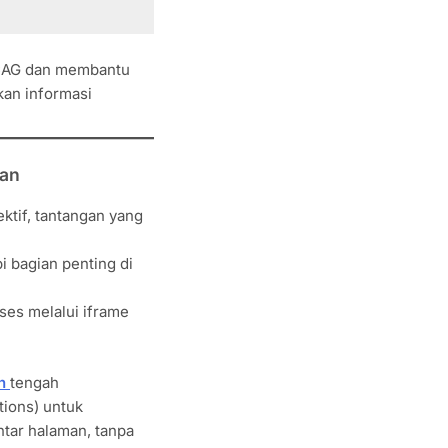
 WCAG dan membantu
an informasi
tan
ktif, tantangan yang
i bagian penting di
ses melalui iframe
in
tengah
ions) untuk
ntar halaman, tanpa