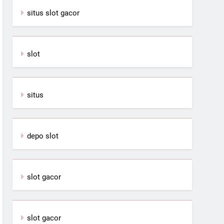
situs slot gacor
slot
situs
depo slot
slot gacor
slot gacor