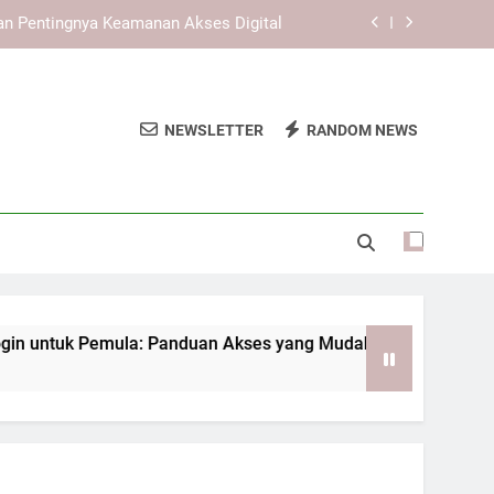
 dan Pentingnya Keamanan Akses Digital
 Panduan Akses yang Mudah Dipahami
 untuk Akses Lebih Fleksibel dan Aman
NEWSLETTER
RANDOM NEWS
vigasi Mudah untuk Pengguna Modern
ya Untuk Kulit Dan Kesehatan Anda.
 dan Pentingnya Keamanan Akses Digital
 Panduan Akses yang Mudah Dipahami
 untuk Akses Lebih Fleksibel dan Aman
emula: Panduan Akses yang Mudah Dipahami
Login Edwi
2 Months Ag