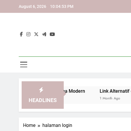
Skip
August 6, 2026
10:04:54 PM
to
content
Ola
Dapatkan P
dah untuk Pengguna Modern
Link Alternatif dan Pentin
1 Month Ago
HEADLINES
Home
halaman login