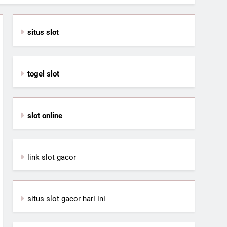
situs slot
togel slot
slot online
link slot gacor
situs slot gacor hari ini