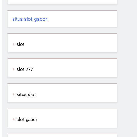
situs slot gacor
slot
slot 777
situs slot
slot gacor