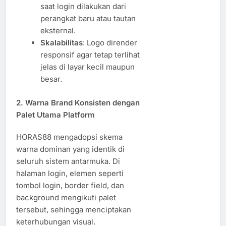
saat login dilakukan dari
perangkat baru atau tautan
eksternal.
Skalabilitas
: Logo dirender
responsif agar tetap terlihat
jelas di layar kecil maupun
besar.
2.
Warna Brand Konsisten dengan
Palet Utama Platform
HORAS88 mengadopsi skema
warna dominan yang identik di
seluruh sistem antarmuka. Di
halaman login, elemen seperti
tombol login, border field, dan
background mengikuti palet
tersebut, sehingga menciptakan
keterhubungan visual.