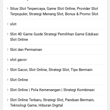
Situs Slot Terpercaya, Game Slot Online, Provider Slot
Terpopuler, Strategi Menang Slot, Bonus & Promo Slot
slot
Slot 4D Game Guide Strategi Pemilihan Game Edukasi
Slot Online
Slot dan Permainan
slot gacor
Slot Gacor, Slot Online, Strategi Slot, Tips Bermain
Slot Online
Slot Online | Pola Kemenangan | Strategi Kombinasi
Slot Online Terbaru, Strategi Slot, Panduan Bermain,
Teknologi Game, Hiburan Digital