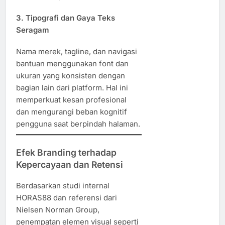
3.
Tipografi dan Gaya Teks
Seragam
Nama merek, tagline, dan navigasi
bantuan menggunakan font dan
ukuran yang konsisten dengan
bagian lain dari platform. Hal ini
memperkuat kesan profesional
dan mengurangi beban kognitif
pengguna saat berpindah halaman.
Efek Branding terhadap
Kepercayaan dan Retensi
Berdasarkan studi internal
HORAS88 dan referensi dari
Nielsen Norman Group,
penempatan elemen visual seperti