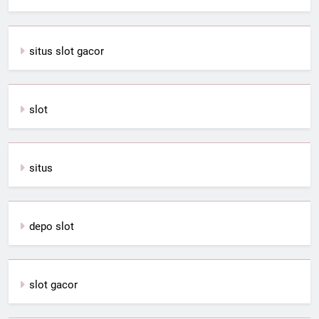
situs slot gacor
slot
situs
depo slot
slot gacor