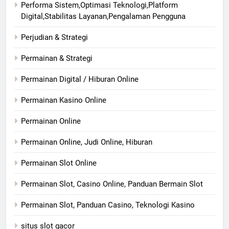
Performa Sistem,Optimasi Teknologi,Platform
Digital,Stabilitas Layanan,Pengalaman Pengguna
Perjudian & Strategi
Permainan & Strategi
Permainan Digital / Hiburan Online
Permainan Kasino Online
Permainan Online
Permainan Online, Judi Online, Hiburan
Permainan Slot Online
Permainan Slot, Casino Online, Panduan Bermain Slot
Permainan Slot, Panduan Casino, Teknologi Kasino
situs slot gacor