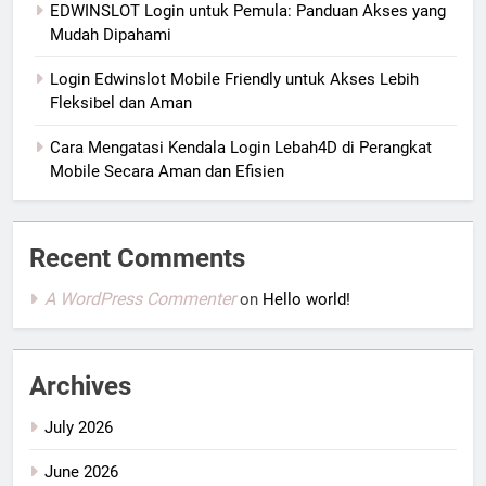
EDWINSLOT Login untuk Pemula: Panduan Akses yang
Mudah Dipahami
Login Edwinslot Mobile Friendly untuk Akses Lebih
Fleksibel dan Aman
Cara Mengatasi Kendala Login Lebah4D di Perangkat
Mobile Secara Aman dan Efisien
Recent Comments
A WordPress Commenter
on
Hello world!
Archives
July 2026
June 2026