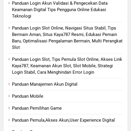
Panduan Login Akun Validasi & Pengecekan Data
Keamanan Digital Tips Pengguna Online Edukasi
Teknologi
Panduan Login Slot Online, Navigasi Situs Stabil, Tips
Bermain Aman, Situs Kaya787 Resmi, Edukasi Pemain
Baru, Optimalisasi Pengalaman Bermain, Multi Perangkat
Slot
Panduan Login Slot, Tips Pemula Slot Online, Akses Link
Kaya787, Keamanan Akun Slot, Slot Mobile, Strategi
Login Stabil, Cara Menghindari Error Login
Panduan Manajemen Akun Digital
Panduan Mobile
Panduan Pemilihan Game
Panduan Pemula,Akses Akun,User Experience Digital