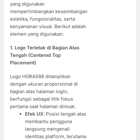
yang digunakan
mempertimbangkan keseimbangan
estetika, fungsionalitas, serta
kenyamanan visual. Berikut adalah
elemen yang digunakan:
1.
Logo Terletak di Bagian Atas
Tengah (Centered Top
Placement)
Logo HORAS88 ditampilkan
dengan ukuran proporsional di
bagian atas halaman login,
berfungsi sebagai titik fokus
pertama saat halaman dimuat.
Efek UX
: Posisi tengah atas
membantu pengguna
langsung mengenali
identitas platform, terutama