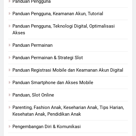
Panduan Pengguna
Panduan Pengguna, Keamanan Akun, Tutorial
Panduan Pengguna, Teknologi Digital, Optimalisasi
Akses
Panduan Permainan
Panduan Permainan & Strategi Slot
Panduan Registrasi Mobile dan Keamanan Akun Digital
Panduan Smartphone dan Akses Mobile
Panduan, Slot Online
Parenting, Fashion Anak, Keseharian Anak, Tips Harian,
Kesehatan Anak, Pendidikan Anak
Pengembangan Diri & Komunikasi