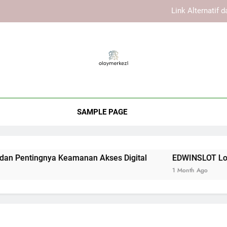
Link Alternatif
EDWINSLOT Login untuk Pemula:
Login Edwinslot Mobile Friendly
TIARA4D Login dengan Na
y Merkezi
erawatan Kecantikan Terbaik Di Olay Merkezi. Klinik Terperca
Link Alternatif
SAMPLE PAGE
EDWINSLOT Login untuk Pemula:
Login Edwinslot Mobile Friendly
gnya Keamanan Akses Digital
EDWINSLOT Login untuk P
1 Month Ago