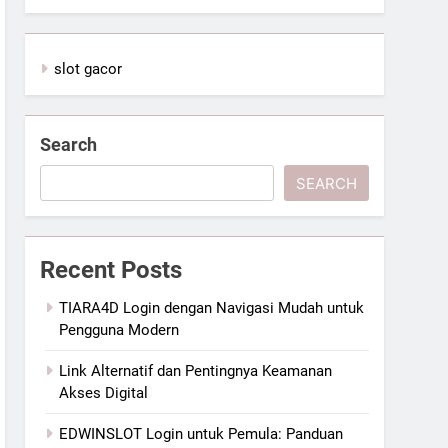
slot gacor
Search
SEARCH
Recent Posts
TIARA4D Login dengan Navigasi Mudah untuk
Pengguna Modern
Link Alternatif dan Pentingnya Keamanan
Akses Digital
EDWINSLOT Login untuk Pemula: Panduan