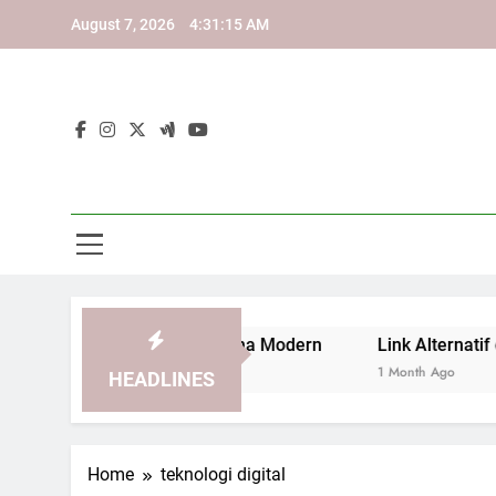
Skip
August 7, 2026
4:31:16 AM
to
content
Ola
Dapatkan P
dah untuk Pengguna Modern
Link Alternatif dan Pentin
1 Month Ago
HEADLINES
Home
teknologi digital