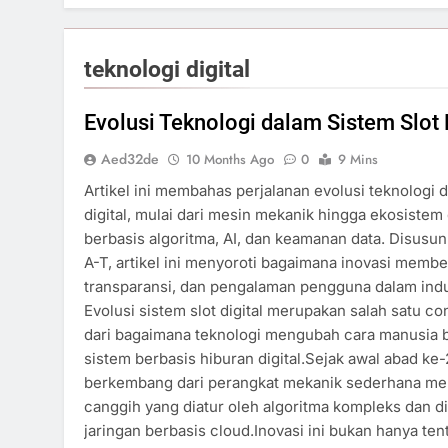
teknologi digital
Evolusi Teknologi dalam Sistem Slot D
Aed32de
10 Months Ago
0
9 Mins
Artikel ini membahas perjalanan evolusi teknologi
digital, mulai dari mesin mekanik hingga ekosistem
berbasis algoritma, AI, dan keamanan data. Disusun
A-T, artikel ini menyoroti bagaimana inovasi membe
transparansi, dan pengalaman pengguna dalam indust
Evolusi sistem slot digital merupakan salah satu co
dari bagaimana teknologi mengubah cara manusia b
sistem berbasis hiburan digital.Sejak awal abad ke-
berkembang dari perangkat mekanik sederhana menj
canggih yang diatur oleh algoritma kompleks dan di
jaringan berbasis cloud.Inovasi ini bukan hanya te