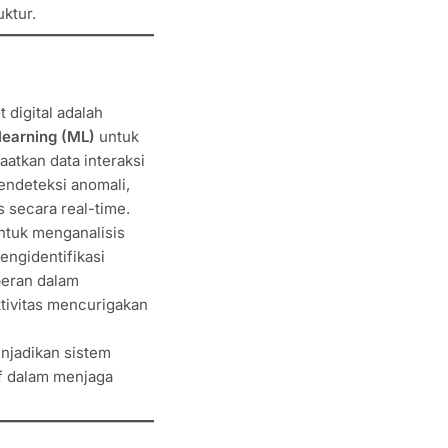
ktur.
 digital adalah
learning (ML)
untuk
atkan data interaksi
endeteksi anomali,
 secara real-time.
 untuk menganalisis
engidentifikasi
peran dalam
tivitas mencurigakan
jadikan sistem
if dalam menjaga