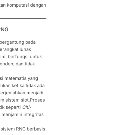
atan komputasi dengan
 RNG
i bergantung pada
perangkat lunak
em, berfungsi untuk
enden, dan tidak
si matematis yang
hkan ketika tidak ada
iterjemahkan menjadi
am sistem slot.Proses
tik seperti
Chi-
 menjamin integritas
 sistem RNG berbasis