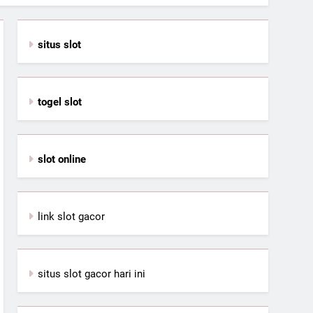
situs slot
togel slot
slot online
link slot gacor
situs slot gacor hari ini