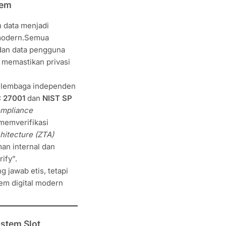
tem
n data menjadi
 modern.Semua
an data pengguna
 memastikan privasi
h lembaga independen
C 27001
dan
NIST SP
mpliance
memverifikasi
hitecture (ZTA)
an internal dan
ify”.
 jawab etis, tetapi
em digital modern
stem Slot