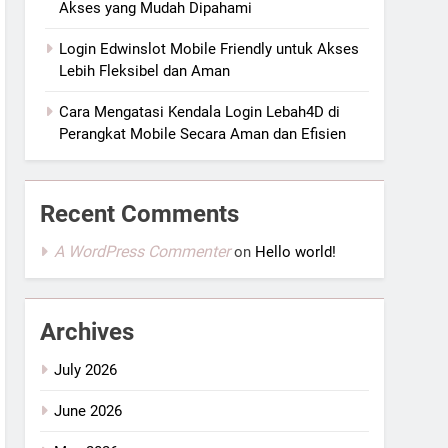
Akses yang Mudah Dipahami
Login Edwinslot Mobile Friendly untuk Akses
Lebih Fleksibel dan Aman
Cara Mengatasi Kendala Login Lebah4D di
Perangkat Mobile Secara Aman dan Efisien
Recent Comments
A WordPress Commenter
on
Hello world!
Archives
July 2026
June 2026