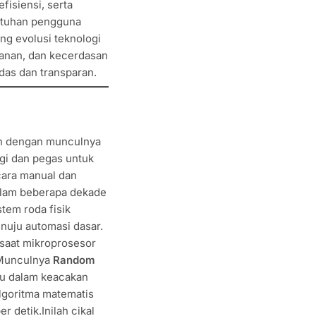
fisiensi, serta
utuhan pengguna
ng evolusi teknologi
amanan, dan kecerdasan
das dan transparan.
-an dengan munculnya
gi dan pegas untuk
cara manual dan
alam beberapa dekade
tem roda fisik
nuju automasi dasar.
 saat mikroprosesor
.Munculnya
Random
u dalam keacakan
lgoritma matematis
 detik.Inilah cikal