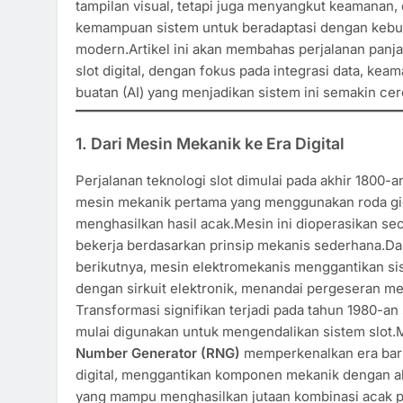
tampilan visual, tetapi juga menyangkut keamanan, e
kemampuan sistem untuk beradaptasi dengan keb
modern.Artikel ini akan membahas perjalanan panja
slot digital, dengan fokus pada integrasi data, ke
buatan (AI) yang menjadikan sistem ini semakin cer
1. Dari Mesin Mekanik ke Era Digital
Perjalanan teknologi slot dimulai pada akhir 1800
mesin mekanik pertama yang menggunakan roda gi
menghasilkan hasil acak.Mesin ini dioperasikan se
bekerja berdasarkan prinsip mekanis sederhana.D
berikutnya, mesin elektromekanis menggantikan sis
dengan sirkuit elektronik, menandai pergeseran me
Transformasi signifikan terjadi pada tahun 1980-an
mulai digunakan untuk mengendalikan sistem slot
Number Generator (RNG)
memperkenalkan era bar
digital, menggantikan komponen mekanik dengan a
yang mampu menghasilkan jutaan kombinasi acak per