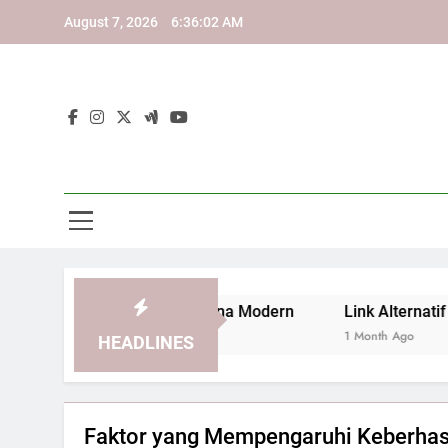
Skip
August 7, 2026
6:36:03 AM
to
content
Ola
Dapatkan P
dah untuk Pengguna Modern
Link Alternatif dan Penti
1 Month Ago
HEADLINES
Faktor yang Mempengaruhi Keberhasi