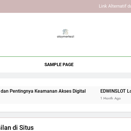
Link Alternatif
EDWINSLOT Login untuk Pemula:
Login Edwinslot Mobile Friendly
TIARA4D Login dengan Na
y Merkezi
erawatan Kecantikan Terbaik Di Olay Merkezi. Klinik Terperca
Link Alternatif
SAMPLE PAGE
EDWINSLOT Login untuk Pemula:
Login Edwinslot Mobile Friendly
ngnya Keamanan Akses Digital
EDWINSLOT Login untuk P
1 Month Ago
lan di Situs