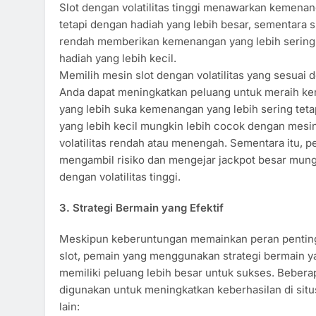
Slot dengan volatilitas tinggi menawarkan kemenan
tetapi dengan hadiah yang lebih besar, sementara sl
rendah memberikan kemenangan yang lebih sering
hadiah yang lebih kecil.
Memilih mesin slot dengan volatilitas yang sesuai
Anda dapat meningkatkan peluang untuk meraih k
yang lebih suka kemenangan yang lebih sering tet
yang lebih kecil mungkin lebih cocok dengan mesi
volatilitas rendah atau menengah. Sementara itu, 
mengambil risiko dan mengejar jackpot besar mungk
dengan volatilitas tinggi.
3.
Strategi Bermain yang Efektif
Meskipun keberuntungan memainkan peran pentin
slot, pemain yang menggunakan strategi bermain y
memiliki peluang lebih besar untuk sukses. Beberap
digunakan untuk meningkatkan keberhasilan di situs
lain: