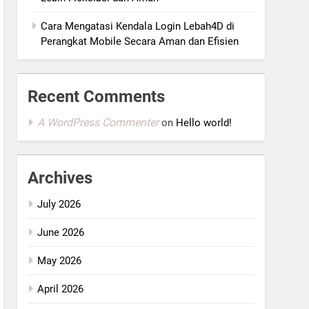
Cara Mengatasi Kendala Login Lebah4D di
Perangkat Mobile Secara Aman dan Efisien
Recent Comments
A WordPress Commenter
on
Hello world!
Archives
July 2026
June 2026
May 2026
April 2026