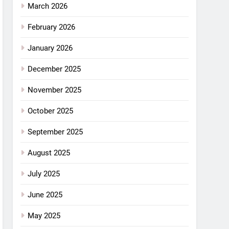
March 2026
February 2026
January 2026
December 2025
November 2025
October 2025
September 2025
August 2025
July 2025
June 2025
May 2025