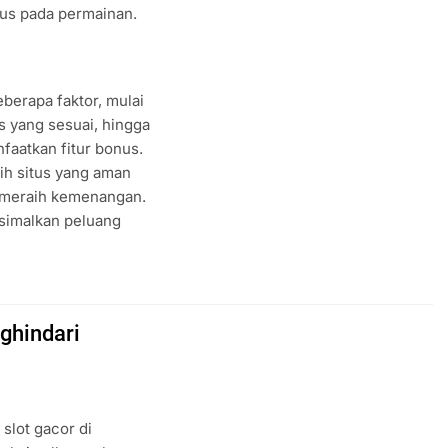
kus pada permainan.
eberapa faktor, mulai
as yang sesuai, hingga
faatkan fitur bonus.
ih situs yang aman
k meraih kemenangan.
simalkan peluang
ghindari
slot gacor di