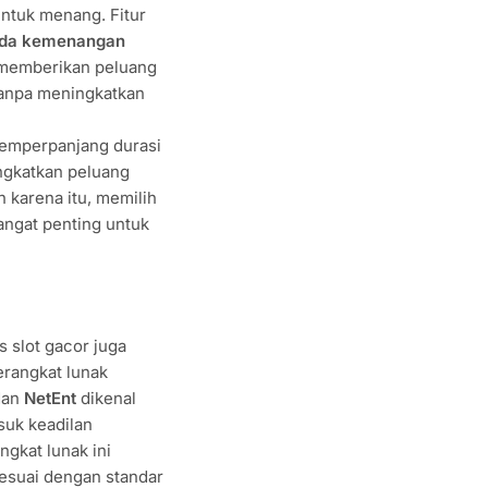
tuk menang. Fitur
da kemenangan
memberikan peluang
anpa meningkatkan
memperpanjang durasi
ngkatkan peluang
 karena itu, memilih
angat penting untuk
 slot gacor juga
rangkat lunak
dan
NetEnt
dikenal
suk keadilan
ngkat lunak ini
esuai dengan standar