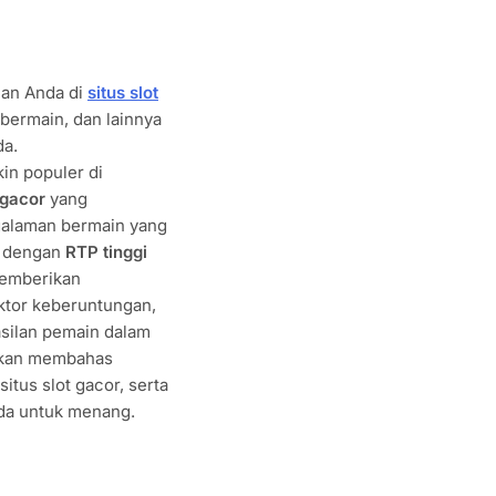
lan Anda di
situs slot
i bermain, dan lainnya
da.
in populer di
 gacor
yang
galaman bermain yang
t dengan
RTP tinggi
memberikan
ktor keberuntungan,
silan pemain dalam
i akan membahas
itus slot gacor, serta
da untuk menang.